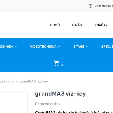
Zákaznická 
DOMŮ
O NÁS
ZNAČKY
ECHNIKA
VIDEOTECHNIKA
STAGE
SPEC. 
0
ťové nody
grandMA3 viz-key
grandMA3 viz-key
Cena na dotaz
GrandMA3 viz-key
je jedinečné řešení pro 