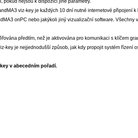
, pokud nejsou k dispozici jiné parametry.
andMA3 viz-key je každých 10 dní nutné internetové připojení k
dMA3 onPC nebo jakýkoli jiný vizualizační software. Všechny vi
věřována předtím, než je aktivována pro komunikaci s klíčem 
iz-key je nejjednodušší způsob, jak kdy propojit systém řízení
-key v abecedním pořadí.