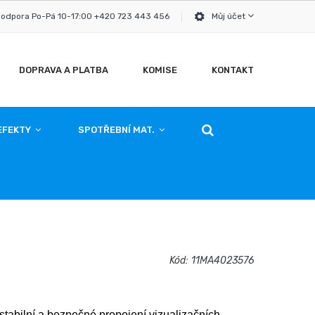
podpora Po-Pá 10-17:00 +420 723 443 456
Můj účet
DOPRAVA A PLATBA
KOMISE
KONTAKT
EFEKTY
SPOTŘEBNÍ MAT.
Kód:
11MA4023576
stabilní a bezpečné propojení vizualizačních