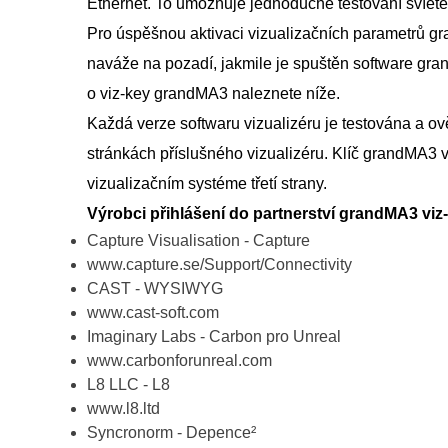
Ethernet. To umožňuje jednoduché testování svíětel
Pro úspěšnou aktivaci vizualizačních parametrů gr
naváže na pozadí, jakmile je spuštěn software gran
o viz-key grandMA3 naleznete níže.
Každá verze softwaru vizualizéru je testována a o
stránkách příslušného vizualizéru. Klíč grandMA3 v
vizualizačním systéme třetí strany.
Výrobci přihlášení do partnerství grandMA3 viz
Capture Visualisation - Capture
www.capture.se/Support/Connectivity
CAST - WYSIWYG
www.cast-soft.com
Imaginary Labs - Carbon pro Unreal
www.carbonforunreal.com
L8 LLC - L8
www.l8.ltd
Syncronorm - Depence²