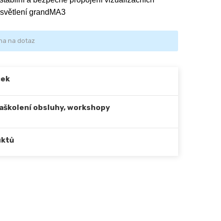
 osvětlení grandMA3
na na dotaz
ček
zaškolení obsluhy, workshopy
uktů