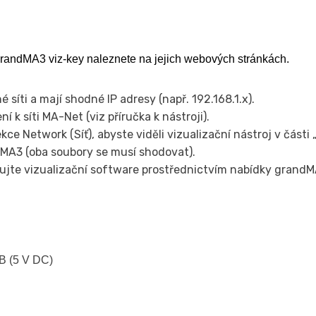
 grandMA3 viz-key naleznete na jejich webových stránkách.
é síti a mají shodné IP adresy (např. 192.168.1.x).
í k síti MA-Net (viz příručka k nástroji).
e Network (Síť), abyste viděli vizualizační nástroj v části
dMA3 (oba soubory se musí shodovat).
zujte vizualizační software prostřednictvím nabídky grand
SB (5 V DC)