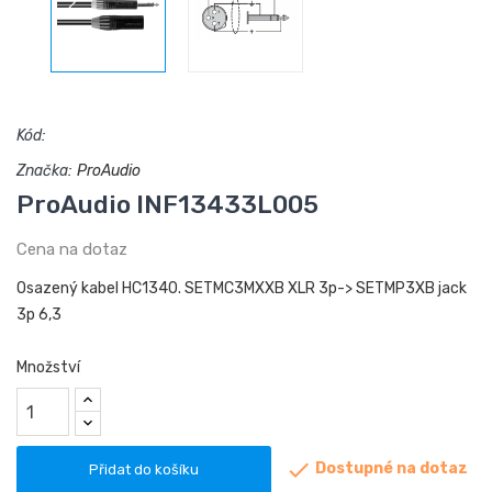
Kód:
Značka:
ProAudio
ProAudio INF13433L005
Cena na dotaz
Osazený kabel HC1340. SETMC3MXXB XLR 3p-> SETMP3XB jack
3p 6,3
Množství

Dostupné na dotaz
Přidat do košíku