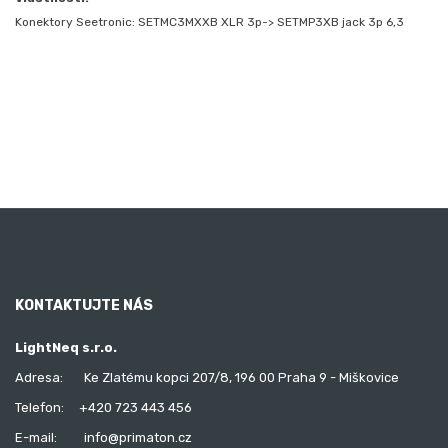
Konektory Seetronic: SETMC3MXXB XLR 3p-> SETMP3XB jack 3p 6,3
KONTAKTUJTE NÁS
LightNeq s.r.o.
Adresa:
Ke Zlatému kopci 207/8, 196 00 Praha 9 - Miškovice
Telefon:
+420 723 443 456
E-mail:
info@primaton.cz