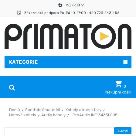
Můj účet
Zákaznická podpora Po-Pá 10-17:00 +420 723 443 456
KATEGORIE
0
Nákupní košík
Domů
Spotřební materiál
Kabely a konektory
Hotové kabely
Audio kabely
ProAudio INF13433L005
SLEVA!